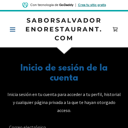
Con tecnología de
GoDaddy
|
Crea tu sitio gratis
SABORSALVADOR
ENORESTAURANT.
COM
Inicio de sesión de la
cuenta
Inicia sesión en tu cuenta para acceder a tu perfil, historial
y cualquier página privada a la que te hayan otorgado
acceso.