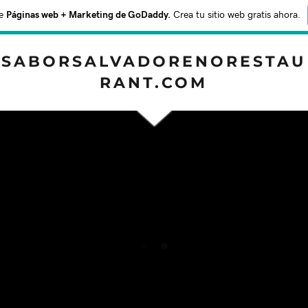
e
Páginas web + Marketing de GoDaddy.
Crea tu sitio web gratis ahora.
SABORSALVADORENORESTAU
RANT.COM